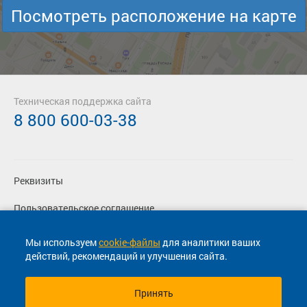
Посмотреть расположение на карте
Техническая поддержка сайта
8 800 600-03-38
Реквизиты
Пользовательское соглашение
Политика конфиденциальности
Мы используем
cookie-файлы
для аналитики ваших
действий, рекомендаций и улучшения сайта.
Согласие на маркетинговые сообщения
Принять
© 2013-2026, ООО "Капитал"- Онлайн сервис продажи