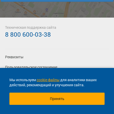
Техническая поддержка сайта
8 800 600-03-38
Реквизиты
Пользовательское соглашение
Политика конфиденциальности
Мы используем
cookie-файлы
для аналитики ваших
действий, рекомендаций и улучшения сайта.
Согласие на маркетинговые сообщения
Принять
© 2013-2026, ООО "Капитал"- Онлайн сервис продажи
билетов На автобус