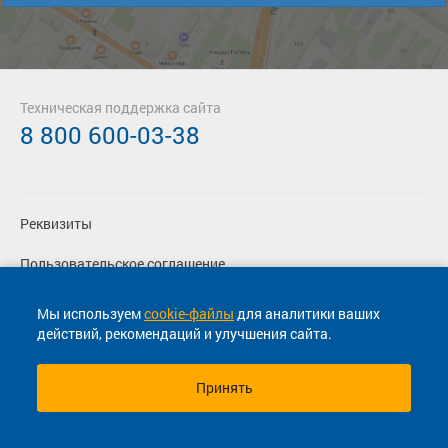
Техническая поддержка сайта
8 800 600-03-38
Реквизиты
Пользовательское соглашение
Политика конфиденциальности
Мы используем
cookie-файлы
для аналитики ваших
действий, рекомендаций и улучшения сайта.
Согласие на маркетинговые сообщения
Принять
© 2013-2026, ООО "Капитал"- Онлайн сервис продажи
билетов На автобус