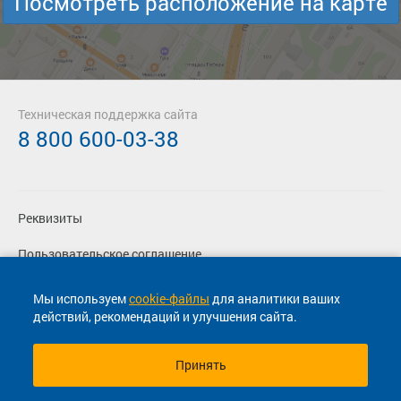
Посмотреть расположение на карте
Техническая поддержка сайта
8 800 600-03-38
Реквизиты
Пользовательское соглашение
Политика конфиденциальности
Мы используем
cookie-файлы
для аналитики ваших
действий, рекомендаций и улучшения сайта.
Согласие на маркетинговые сообщения
Принять
© 2013-2026, ООО "Капитал"- Онлайн сервис продажи
билетов На автобус