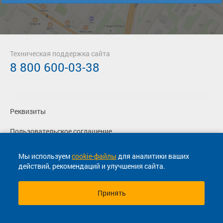
Техническая поддержка сайта
8 800 600-03-38
Реквизиты
Пользовательское соглашение
Политика конфиденциальности
Мы используем
cookie-файлы
для аналитики ваших
действий, рекомендаций и улучшения сайта.
Согласие на маркетинговые сообщения
Принять
© 2013-2026, ООО "Капитал"- Онлайн сервис продажи
билетов На автобус