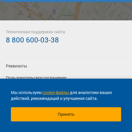
Техническая поддержка сайта
8 800 600-03-38
Реквизиты
Пользовательское соглашение
Политика конфиденциальности
Мы используем
cookie-файлы
для аналитики ваших
действий, рекомендаций и улучшения сайта.
Согласие на маркетинговые сообщения
Принять
© 2013-2026, ООО "Капитал"- Онлайн сервис продажи
билетов На автобус