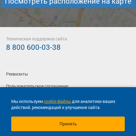
Посмотреть расположение на карте
Техническая поддержка сайта
8 800 600-03-38
Реквизиты
Пользовательское соглашение
Политика конфиденциальности
Мы используем
cookie-файлы
для аналитики ваших
действий, рекомендаций и улучшения сайта.
Согласие на маркетинговые сообщения
Принять
© 2013-2026, ООО "Капитал"- Онлайн сервис продажи
билетов На автобус