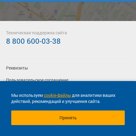
Техническая поддержка сайта
8 800 600-03-38
Реквизиты
Пользовательское соглашение
Политика конфиденциальности
Мы используем
cookie-файлы
для аналитики ваших
действий, рекомендаций и улучшения сайта.
Согласие на маркетинговые сообщения
Принять
© 2013-2026, ООО "Капитал"- Онлайн сервис продажи
билетов На автобус